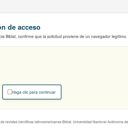
ión de acceso
ia Biblat, confirme que la solicitud proviene de un navegador legítimo.
Haga clic para continuar
de revistas científicas latinoamericanas Biblat. Universidad Nacional Autónoma d