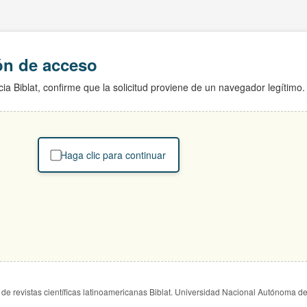
ión de acceso
ia Biblat, confirme que la solicitud proviene de un navegador legítimo.
Haga clic para continuar
de revistas científicas latinoamericanas Biblat. Universidad Nacional Autónoma d