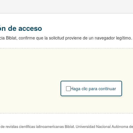
ión de acceso
ia Biblat, confirme que la solicitud proviene de un navegador legítimo.
Haga clic para continuar
de revistas científicas latinoamericanas Biblat. Universidad Nacional Autónoma d