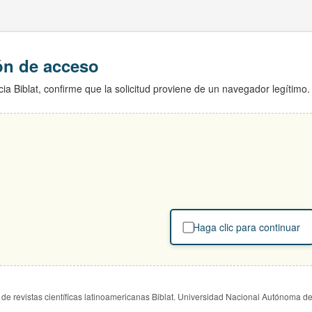
ión de acceso
ia Biblat, confirme que la solicitud proviene de un navegador legítimo.
Haga clic para continuar
de revistas científicas latinoamericanas Biblat. Universidad Nacional Autónoma d