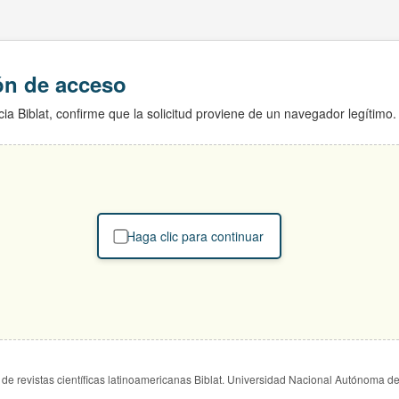
ión de acceso
ia Biblat, confirme que la solicitud proviene de un navegador legítimo.
Haga clic para continuar
de revistas científicas latinoamericanas Biblat. Universidad Nacional Autónoma d