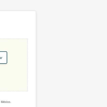
ar
e México.