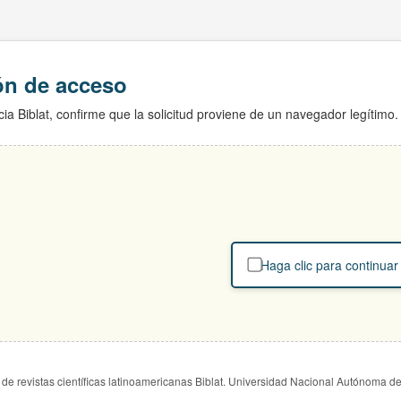
ión de acceso
ia Biblat, confirme que la solicitud proviene de un navegador legítimo.
Haga clic para continuar
de revistas científicas latinoamericanas Biblat. Universidad Nacional Autónoma d