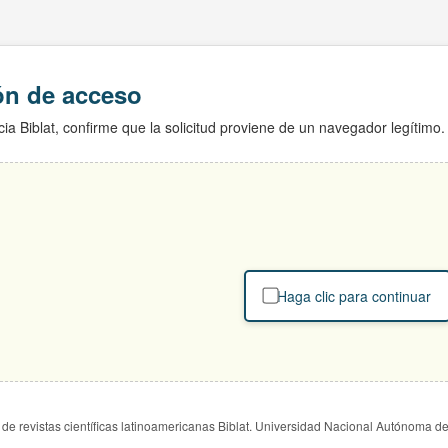
ión de acceso
ia Biblat, confirme que la solicitud proviene de un navegador legítimo.
Haga clic para continuar
de revistas científicas latinoamericanas Biblat. Universidad Nacional Autónoma d