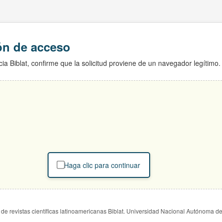
ión de acceso
ia Biblat, confirme que la solicitud proviene de un navegador legítimo.
Haga clic para continuar
de revistas científicas latinoamericanas Biblat. Universidad Nacional Autónoma d