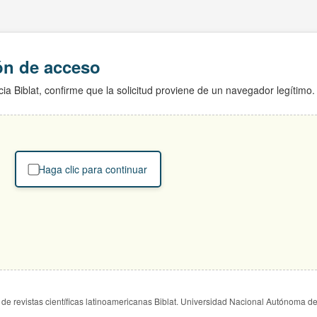
ión de acceso
ia Biblat, confirme que la solicitud proviene de un navegador legítimo.
Haga clic para continuar
de revistas científicas latinoamericanas Biblat. Universidad Nacional Autónoma d