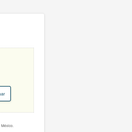
uar
e México.