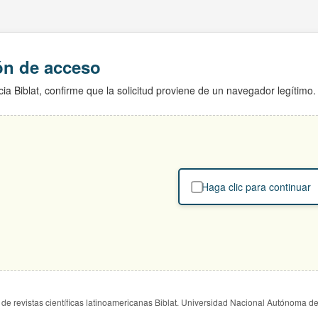
ión de acceso
ia Biblat, confirme que la solicitud proviene de un navegador legítimo.
Haga clic para continuar
de revistas científicas latinoamericanas Biblat. Universidad Nacional Autónoma d