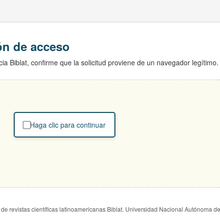
ión de acceso
ia Biblat, confirme que la solicitud proviene de un navegador legítimo.
Haga clic para continuar
de revistas científicas latinoamericanas Biblat. Universidad Nacional Autónoma d