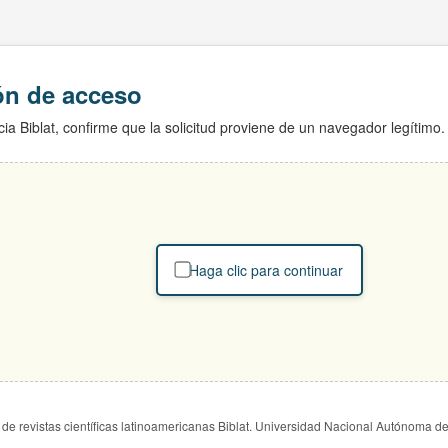
ión de acceso
ia Biblat, confirme que la solicitud proviene de un navegador legítimo.
Haga clic para continuar
de revistas científicas latinoamericanas Biblat. Universidad Nacional Autónoma d