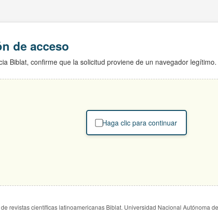
ión de acceso
ia Biblat, confirme que la solicitud proviene de un navegador legítimo.
Haga clic para continuar
de revistas científicas latinoamericanas Biblat. Universidad Nacional Autónoma d