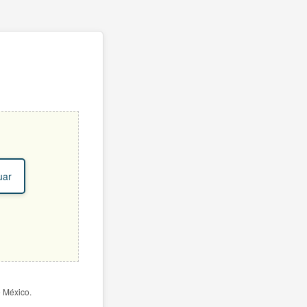
uar
e México.