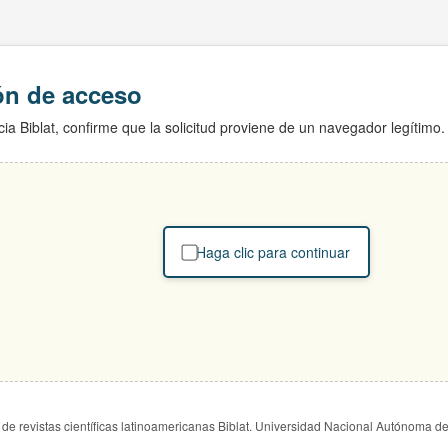
ión de acceso
ia Biblat, confirme que la solicitud proviene de un navegador legítimo.
Haga clic para continuar
de revistas científicas latinoamericanas Biblat. Universidad Nacional Autónoma d