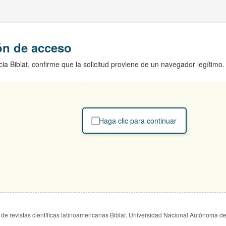
ión de acceso
ia Biblat, confirme que la solicitud proviene de un navegador legítimo.
Haga clic para continuar
de revistas científicas latinoamericanas Biblat. Universidad Nacional Autónoma d