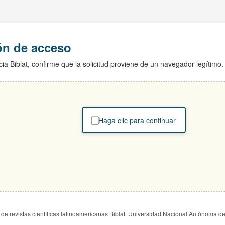
ión de acceso
ia Biblat, confirme que la solicitud proviene de un navegador legítimo.
Haga clic para continuar
de revistas científicas latinoamericanas Biblat. Universidad Nacional Autónoma d