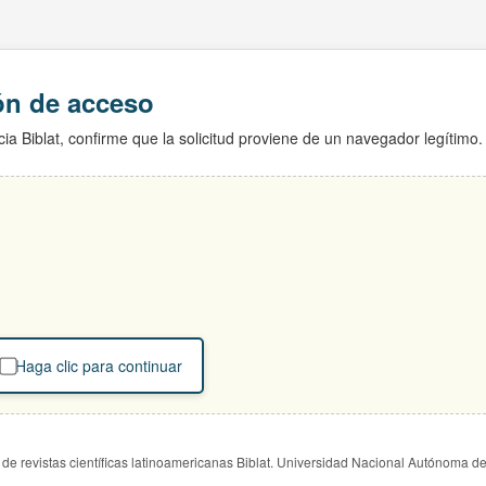
ión de acceso
ia Biblat, confirme que la solicitud proviene de un navegador legítimo.
Haga clic para continuar
de revistas científicas latinoamericanas Biblat. Universidad Nacional Autónoma d