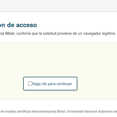
ión de acceso
ia Biblat, confirme que la solicitud proviene de un navegador legítimo.
Haga clic para continuar
de revistas científicas latinoamericanas Biblat. Universidad Nacional Autónoma d