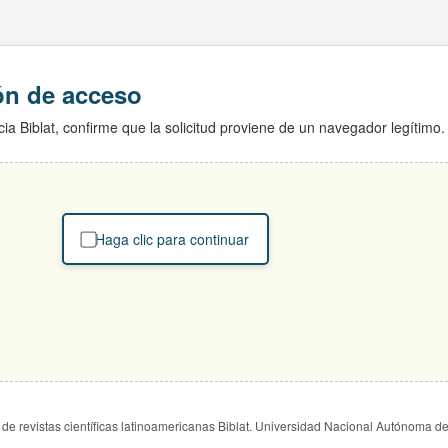
ión de acceso
ia Biblat, confirme que la solicitud proviene de un navegador legítimo.
Haga clic para continuar
de revistas científicas latinoamericanas Biblat. Universidad Nacional Autónoma d