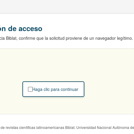
ión de acceso
ia Biblat, confirme que la solicitud proviene de un navegador legítimo.
Haga clic para continuar
de revistas científicas latinoamericanas Biblat. Universidad Nacional Autónoma d