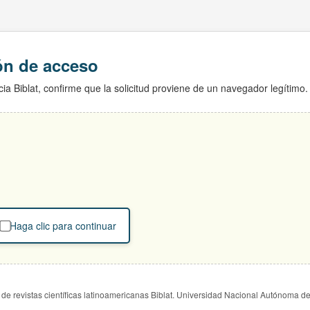
ión de acceso
ia Biblat, confirme que la solicitud proviene de un navegador legítimo.
Haga clic para continuar
de revistas científicas latinoamericanas Biblat. Universidad Nacional Autónoma d