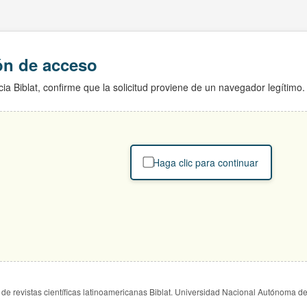
ión de acceso
ia Biblat, confirme que la solicitud proviene de un navegador legítimo.
Haga clic para continuar
de revistas científicas latinoamericanas Biblat. Universidad Nacional Autónoma d