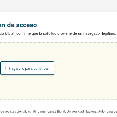
ión de acceso
ia Biblat, confirme que la solicitud proviene de un navegador legítimo.
Haga clic para continuar
de revistas científicas latinoamericanas Biblat. Universidad Nacional Autónoma d