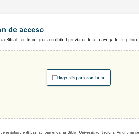
ión de acceso
ia Biblat, confirme que la solicitud proviene de un navegador legítimo.
Haga clic para continuar
de revistas científicas latinoamericanas Biblat. Universidad Nacional Autónoma d