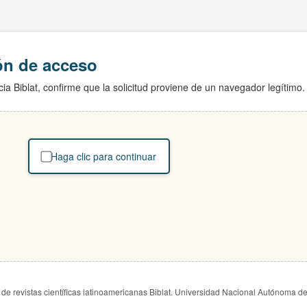
ión de acceso
ia Biblat, confirme que la solicitud proviene de un navegador legítimo.
Haga clic para continuar
de revistas científicas latinoamericanas Biblat. Universidad Nacional Autónoma d