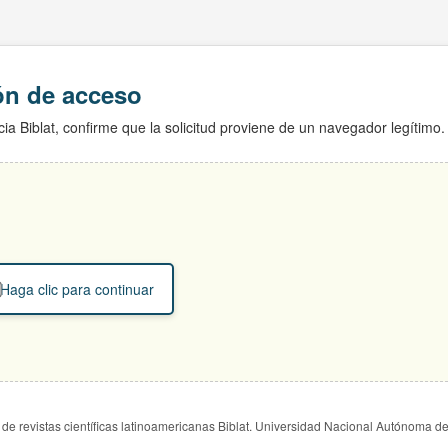
ión de acceso
ia Biblat, confirme que la solicitud proviene de un navegador legítimo.
Haga clic para continuar
de revistas científicas latinoamericanas Biblat. Universidad Nacional Autónoma d