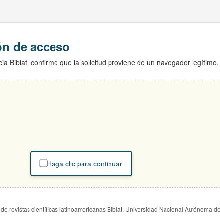
ión de acceso
ia Biblat, confirme que la solicitud proviene de un navegador legítimo.
Haga clic para continuar
de revistas científicas latinoamericanas Biblat. Universidad Nacional Autónoma d