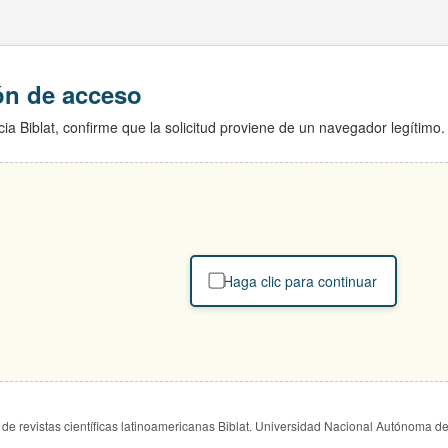
ión de acceso
ia Biblat, confirme que la solicitud proviene de un navegador legítimo.
Haga clic para continuar
de revistas científicas latinoamericanas Biblat. Universidad Nacional Autónoma d