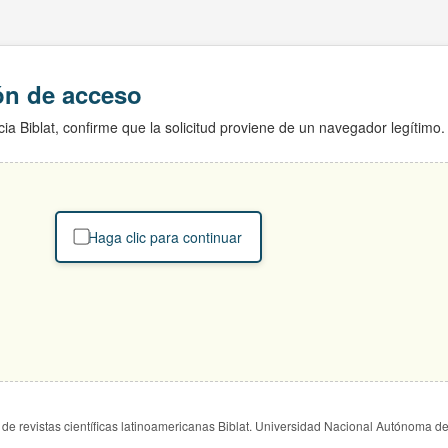
ión de acceso
ia Biblat, confirme que la solicitud proviene de un navegador legítimo.
Haga clic para continuar
de revistas científicas latinoamericanas Biblat. Universidad Nacional Autónoma d