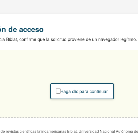
ión de acceso
ia Biblat, confirme que la solicitud proviene de un navegador legítimo.
Haga clic para continuar
de revistas científicas latinoamericanas Biblat. Universidad Nacional Autónoma d