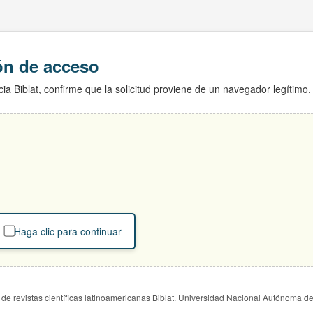
ión de acceso
ia Biblat, confirme que la solicitud proviene de un navegador legítimo.
Haga clic para continuar
de revistas científicas latinoamericanas Biblat. Universidad Nacional Autónoma d