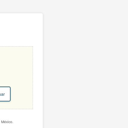
uar
e México.