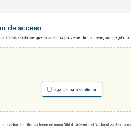
ión de acceso
ia Biblat, confirme que la solicitud proviene de un navegador legítimo.
Haga clic para continuar
de revistas científicas latinoamericanas Biblat. Universidad Nacional Autónoma d