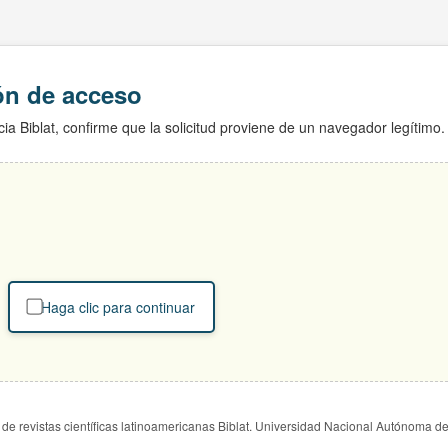
ión de acceso
ia Biblat, confirme que la solicitud proviene de un navegador legítimo.
Haga clic para continuar
de revistas científicas latinoamericanas Biblat. Universidad Nacional Autónoma d