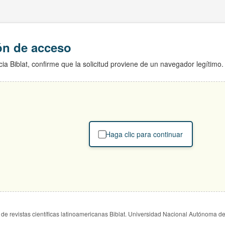
ión de acceso
ia Biblat, confirme que la solicitud proviene de un navegador legítimo.
Haga clic para continuar
de revistas científicas latinoamericanas Biblat. Universidad Nacional Autónoma d