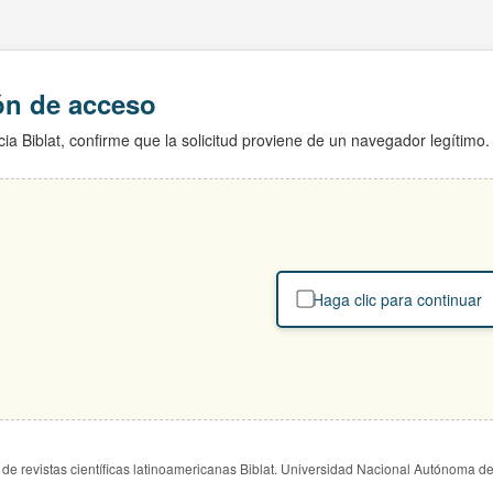
ión de acceso
ia Biblat, confirme que la solicitud proviene de un navegador legítimo.
Haga clic para continuar
de revistas científicas latinoamericanas Biblat. Universidad Nacional Autónoma d