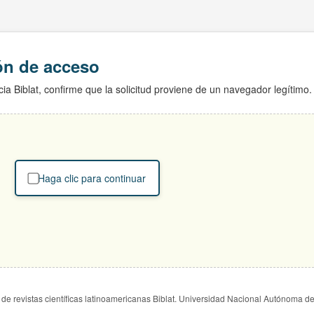
ión de acceso
ia Biblat, confirme que la solicitud proviene de un navegador legítimo.
Haga clic para continuar
de revistas científicas latinoamericanas Biblat. Universidad Nacional Autónoma d