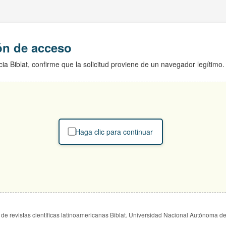
ión de acceso
ia Biblat, confirme que la solicitud proviene de un navegador legítimo.
Haga clic para continuar
de revistas científicas latinoamericanas Biblat. Universidad Nacional Autónoma d