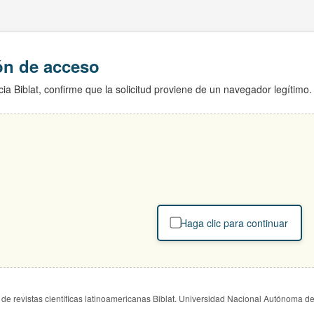
ión de acceso
ia Biblat, confirme que la solicitud proviene de un navegador legítimo.
Haga clic para continuar
de revistas científicas latinoamericanas Biblat. Universidad Nacional Autónoma d