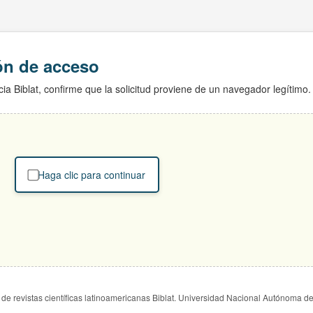
ión de acceso
ia Biblat, confirme que la solicitud proviene de un navegador legítimo.
Haga clic para continuar
de revistas científicas latinoamericanas Biblat. Universidad Nacional Autónoma d