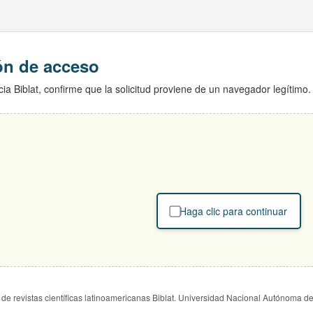
ión de acceso
ia Biblat, confirme que la solicitud proviene de un navegador legítimo.
Haga clic para continuar
de revistas científicas latinoamericanas Biblat. Universidad Nacional Autónoma d