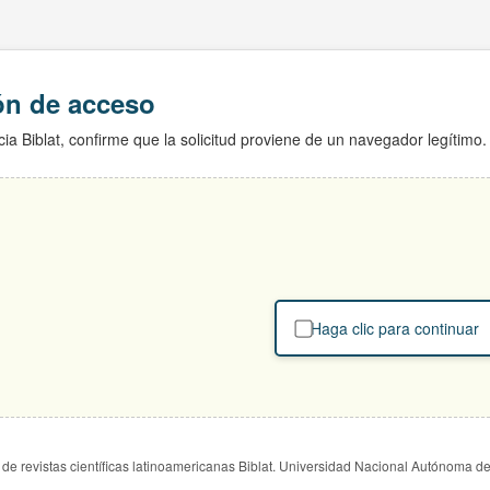
ión de acceso
ia Biblat, confirme que la solicitud proviene de un navegador legítimo.
Haga clic para continuar
de revistas científicas latinoamericanas Biblat. Universidad Nacional Autónoma d