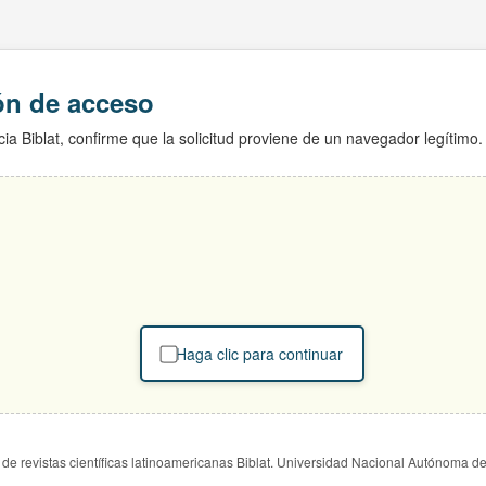
ión de acceso
ia Biblat, confirme que la solicitud proviene de un navegador legítimo.
Haga clic para continuar
de revistas científicas latinoamericanas Biblat. Universidad Nacional Autónoma d