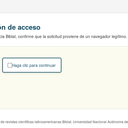
ión de acceso
ia Biblat, confirme que la solicitud proviene de un navegador legítimo.
Haga clic para continuar
de revistas científicas latinoamericanas Biblat. Universidad Nacional Autónoma d