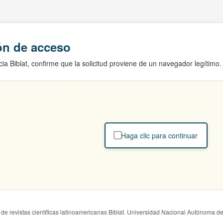
ión de acceso
ia Biblat, confirme que la solicitud proviene de un navegador legítimo.
Haga clic para continuar
de revistas científicas latinoamericanas Biblat. Universidad Nacional Autónoma d