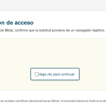
ión de acceso
ia Biblat, confirme que la solicitud proviene de un navegador legítimo.
Haga clic para continuar
de revistas científicas latinoamericanas Biblat. Universidad Nacional Autónoma d