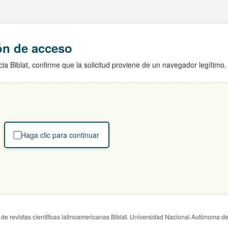
ión de acceso
ia Biblat, confirme que la solicitud proviene de un navegador legítimo.
Haga clic para continuar
de revistas científicas latinoamericanas Biblat. Universidad Nacional Autónoma d